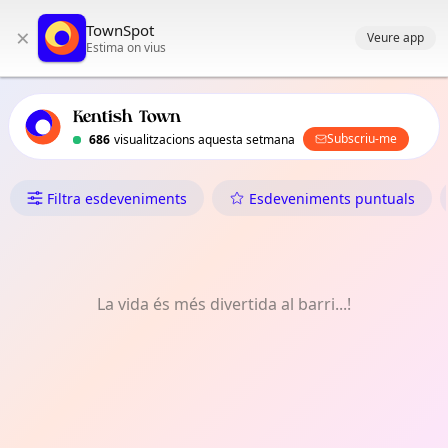
Navegació principal de TownSpot
TownSpot
×
Contingut d'esdeveniments locals de TownSpot
Veure app
Estima on vius
Kentish Town
Subscriu-me
686
visualitzacions aquesta setmana
Què Fer a Kentish Town
Filtra esdeveniments
Esdeveniments puntuals
La vida és més divertida al barri...!