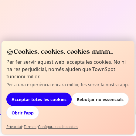
🍪
Cookies, cookies, cookies mmm...
Per fer servir aquest web, accepta les cookies. No hi
ha res perjudicial, només ajuden que TownSpot
funcioni millor.
Per a una experiència encara millor, fes servir la nostra app.
Acceptar totes les cookies
Rebutjar no essencials
Obrir l'app
Privacitat
•
Termes
•
Configuracio de cookies
Esdeveniments
Mapa
La meva selecció
Info