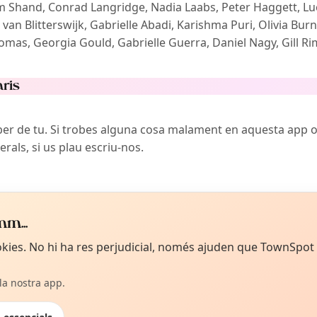
m Shand, Conrad Langridge, Nadia Laabs, Peter Haggett, Lu
 van Blitterswijk, Gabrielle Abadi, Karishma Puri, Olivia Bu
homas, Georgia Gould, Gabrielle Guerra, Daniel Nagy, Gill R
aris
er de tu. Si trobes alguna cosa malament en aquesta app o
rals, si us plau escriu-nos.
m...
ookies. No hi ha res perjudicial, només ajuden que TownSpot
eva privacitat seriosament.
lítica de privacitat
Llegir els termes del servei
 la nostra app.