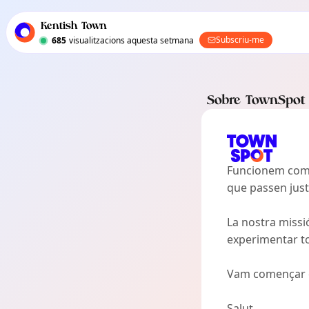
Navegació principal de TownSpot
Contingut d'esdeveniments locals de TownSpot
Kentish Town
Subscriu-me
685
visualitzacions aquesta setmana
Sobre TownSpot
Funcionem com u
que passen just 
La nostra missió
experimentar tot
Vam començar el
Salut,