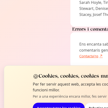
Sarah Hoyle, Ti
Stewart, Denise
Stacey, Josef T
Errors i coment
Ens encanta sab
comentaris gene
Contacta'ns
Zona legal
🍪
Cookies, cookies, cookies mm
Per fer servir aquest web, accepta les c
Ens prenem la t
funcioni millor.
Veure la nostra po
Per a una experiència encara millor, fes servir