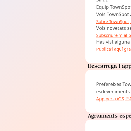
Equip TownSpo
Vols TownSpot a
Sobre TownSpot
Vols novetats 
Subscriure'm al bu
Has vist alguna
Publica'l aquí gra
Descarrega l'ap
Prefereixes Tow
esdeveniments 
App per a iOS
Agraïments espe