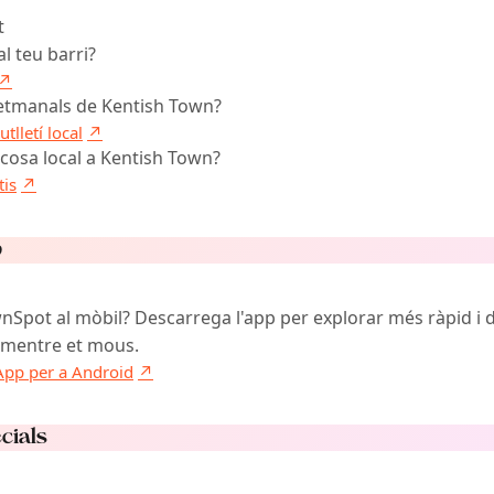
t
l teu barri?
setmanals de Kentish Town?
tlletí local
 cosa local a Kentish Town?
tis
p
nSpot al mòbil? Descarrega l'app per explorar més ràpid i 
mentre et mous.
App per a Android
cials