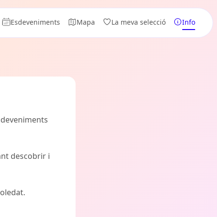
Esdeveniments
Mapa
La meva selecció
Info
esdeveniments
nt descobrir i
oledat.