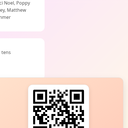
ci Noel, Poppy
rney, Matthew
immer
 tens