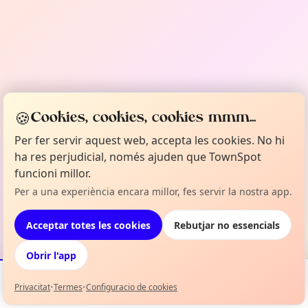
🍪
Cookies, cookies, cookies mmm...
Per fer servir aquest web, accepta les cookies. No hi
ha res perjudicial, només ajuden que TownSpot
funcioni millor.
Per a una experiència encara millor, fes servir la nostra app.
Acceptar totes les cookies
Rebutjar no essencials
Obrir l'app
Privacitat
•
Termes
•
Configuracio de cookies
Esdeveniments
Mapa
La meva selecció
Info