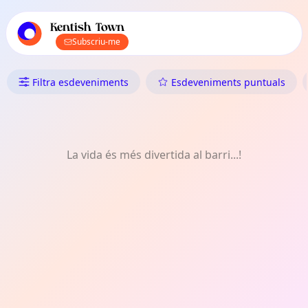
Navegació principal de TownSpot
Contingut d'esdeveniments locals de TownSpot
Kentish Town
Subscriu-me
Què Fer a Kentish Town: Troba
Filtra esdeveniments
Esdeveniments puntuals
La vida és més divertida al barri...!