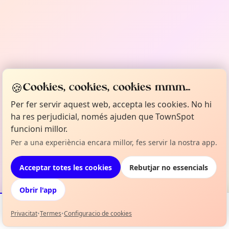
🍪
Cookies, cookies, cookies mmm...
Per fer servir aquest web, accepta les cookies. No hi
ha res perjudicial, només ajuden que TownSpot
funcioni millor.
Per a una experiència encara millor, fes servir la nostra app.
Acceptar totes les cookies
Rebutjar no essencials
Obrir l'app
Privacitat
•
Termes
•
Configuracio de cookies
Esdeveniments
Mapa
La meva selecció
Info