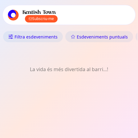
Navegació principal de TownSpot
Contingut d'esdeveniments locals de TownSpot
Kentish Town
Subscriu-me
Què Fer a Kentish Town: Copes
Filtra esdeveniments
Esdeveniments puntuals
La vida és més divertida al barri...!