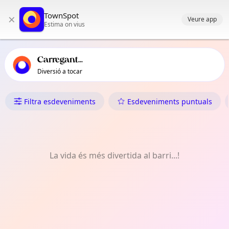
Navegació principal de TownSpot
TownSpot
×
Contingut d'esdeveniments locals de TownSpot
Veure app
Estima on vius
Carregant...
Diversió a tocar
Què Fer a Old Moat
Filtra esdeveniments
Esdeveniments puntuals
La vida és més divertida al barri...!