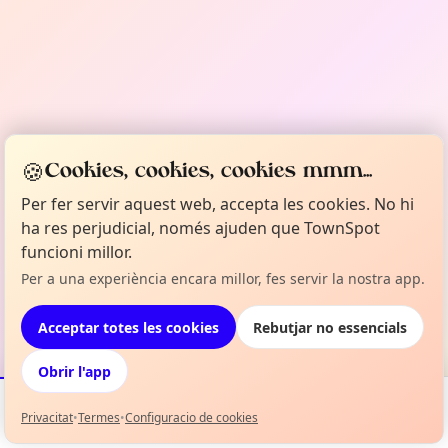
🍪
Cookies, cookies, cookies mmm...
Per fer servir aquest web, accepta les cookies. No hi
ha res perjudicial, només ajuden que TownSpot
funcioni millor.
Per a una experiència encara millor, fes servir la nostra app.
Acceptar totes les cookies
Rebutjar no essencials
Obrir l'app
Privacitat
•
Termes
•
Configuracio de cookies
Esdeveniments
Mapa
La meva selecció
Info