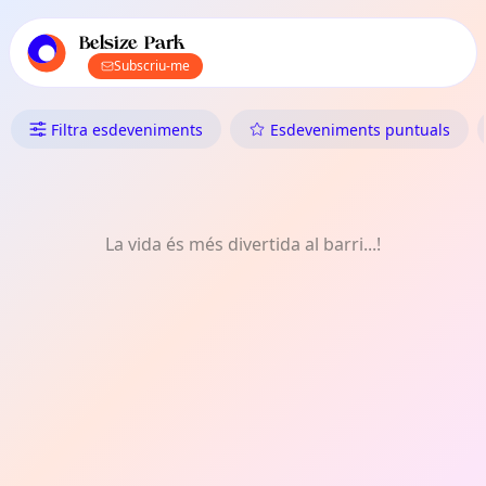
Navegació principal de TownSpot
Contingut d'esdeveniments locals de TownSpot
Belsize Park
Subscriu-me
Què Fer a Belsize Park: Teatre
Filtra esdeveniments
Esdeveniments puntuals
La vida és més divertida al barri...!