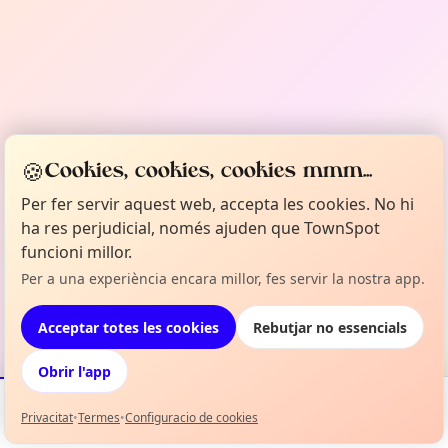
🍪
Cookies, cookies, cookies mmm...
Per fer servir aquest web, accepta les cookies. No hi
ha res perjudicial, només ajuden que TownSpot
funcioni millor.
Per a una experiència encara millor, fes servir la nostra app.
Acceptar totes les cookies
Rebutjar no essencials
Obrir l'app
Privacitat
•
Termes
•
Configuracio de cookies
Esdeveniments
Mapa
La meva selecció
Info