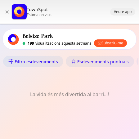
Navegació principal de TownSpot
TownSpot
×
Contingut d'esdeveniments locals de TownSpot
Veure app
Estima on vius
Belsize Park
Subscriu-me
199
visualitzacions aquesta setmana
Què Fer a Belsize Park
Filtra esdeveniments
Esdeveniments puntuals
La vida és més divertida al barri...!