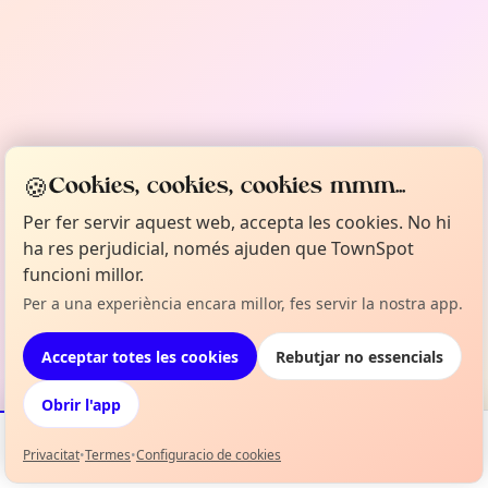
🍪
Cookies, cookies, cookies mmm...
Per fer servir aquest web, accepta les cookies. No hi
ha res perjudicial, només ajuden que TownSpot
funcioni millor.
Per a una experiència encara millor, fes servir la nostra app.
Acceptar totes les cookies
Rebutjar no essencials
Obrir l'app
Privacitat
•
Termes
•
Configuracio de cookies
Esdeveniments
Mapa
La meva selecció
Info