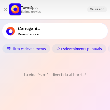
Navegació principal de TownSpot
TownSpot
×
Contingut d'esdeveniments locals de TownSpot
Veure app
Estima on vius
Carregant...
Diversió a tocar
Què Fer a Cadalian
Filtra esdeveniments
Esdeveniments puntuals
La vida és més divertida al barri...!