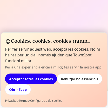
🍪
Cookies, cookies, cookies mmm...
Per fer servir aquest web, accepta les cookies. No hi
ha res perjudicial, només ajuden que TownSpot
funcioni millor.
Per a una experiència encara millor, fes servir la nostra app.
Acceptar totes les cookies
Rebutjar no essencials
Obrir l'app
Privacitat
•
Termes
•
Configuracio de cookies
Esdeveniments
Mapa
La meva selecció
Info