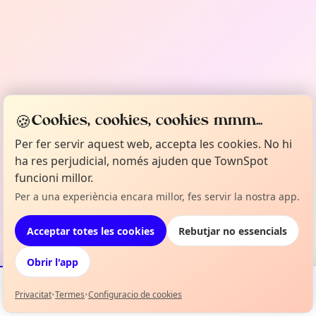
🍪
Cookies, cookies, cookies mmm...
Per fer servir aquest web, accepta les cookies. No hi
ha res perjudicial, només ajuden que TownSpot
funcioni millor.
Per a una experiència encara millor, fes servir la nostra app.
Acceptar totes les cookies
Rebutjar no essencials
Obrir l'app
Privacitat
•
Termes
•
Configuracio de cookies
Esdeveniments
Mapa
La meva selecció
Info