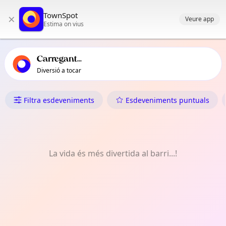
Navegació principal de TownSpot
TownSpot
×
Contingut d'esdeveniments locals de TownSpot
Veure app
Estima on vius
Carregant...
Diversió a tocar
Què Fer a Alambre
Filtra esdeveniments
Esdeveniments puntuals
La vida és més divertida al barri...!