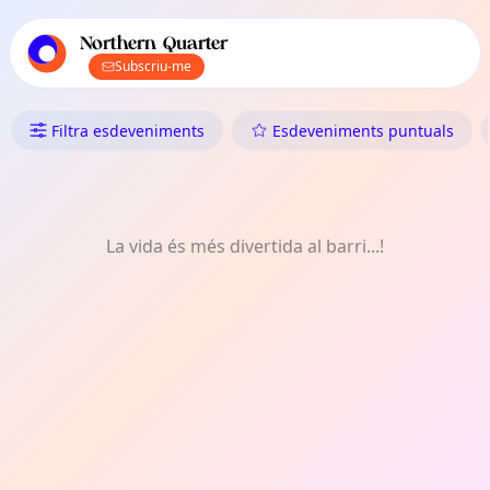
Navegació principal de TownSpot
Contingut d'esdeveniments locals de TownSpot
Northern Quarter
Subscriu-me
Què Fer a Northern Quarter: Esp
Filtra esdeveniments
Esdeveniments puntuals
La vida és més divertida al barri...!