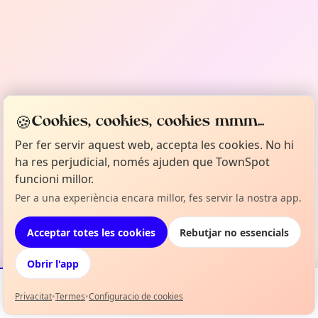
🍪
Cookies, cookies, cookies mmm...
Per fer servir aquest web, accepta les cookies. No hi
ha res perjudicial, només ajuden que TownSpot
funcioni millor.
Per a una experiència encara millor, fes servir la nostra app.
Acceptar totes les cookies
Rebutjar no essencials
Obrir l'app
Privacitat
•
Termes
•
Configuracio de cookies
Esdeveniments
Mapa
La meva selecció
Info