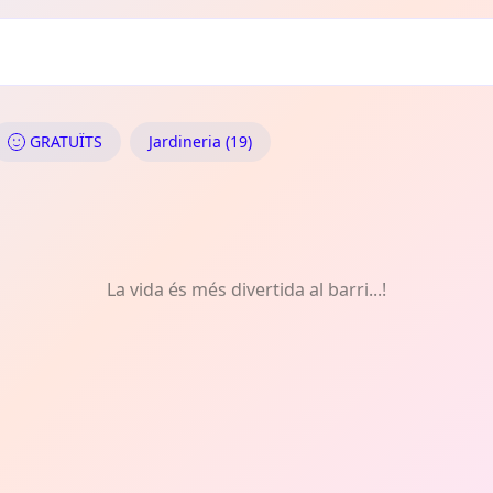
eria
GRATUÏTS
Jardineria (19)
La vida és més divertida al barri...!