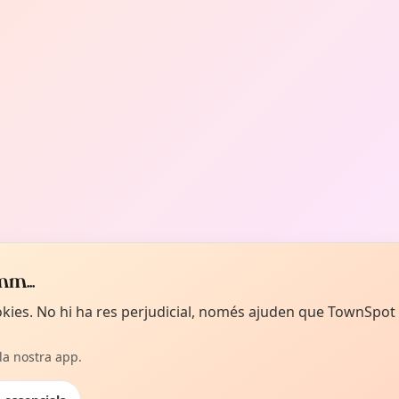
m...
ookies. No hi ha res perjudicial, només ajuden que TownSpot
 la nostra app.