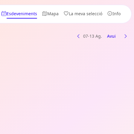
Esdeveniments
Mapa
La meva selecció
Info
07-13 Ag.
Avui