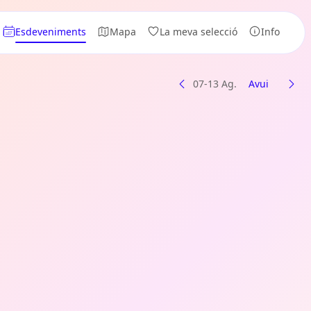
Esdeveniments
Mapa
La meva selecció
Info
07-13 Ag.
Avui