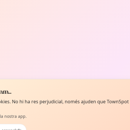
m...
ookies. No hi ha res perjudicial, només ajuden que TownSpot
 la nostra app.