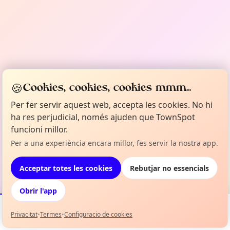
🍪
Cookies, cookies, cookies mmm...
Per fer servir aquest web, accepta les cookies. No hi
ha res perjudicial, només ajuden que TownSpot
funcioni millor.
Per a una experiència encara millor, fes servir la nostra app.
Acceptar totes les cookies
Rebutjar no essencials
Obrir l'app
Privacitat
•
Termes
•
Configuracio de cookies
Esdeveniments
Mapa
La meva selecció
Info