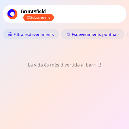
Navegació principal de TownSpot
Contingut d'esdeveniments locals de TownSpot
Bruntsfield
Subscriu-me
Què Fer a Bruntsfield: Jocs
Filtra esdeveniments
Esdeveniments puntuals
La vida és més divertida al barri...!