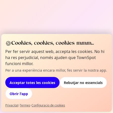
🍪
Cookies, cookies, cookies mmm...
Per fer servir aquest web, accepta les cookies. No hi
ha res perjudicial, només ajuden que TownSpot
funcioni millor.
Per a una experiència encara millor, fes servir la nostra app.
Acceptar totes les cookies
Rebutjar no essencials
Obrir l'app
Impulsat per
TownSpot
Privacitat
•
Termes
•
Configuracio de cookies