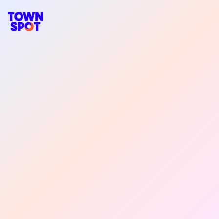
Navegació principal de TownSpot
Contingut d'esdeveniments locals de TownSpot